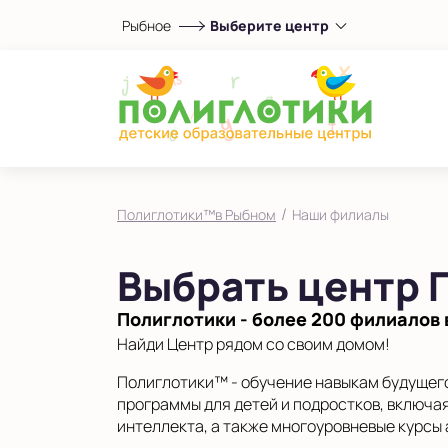
Рыбное
Выберите центр
Выберите центр
Показать на карте
Выбрать другой город
/
Полиглотики™в Рыбном
Наши филиалы
Выбрать центр 
Полиглотики - более 200 филиалов 
Найди Центр рядом со своим домом!
Полиглотики™ - обучение навыкам будущего
программы для детей и подростков, включа
интеллекта, а также многоуровневые курсы 