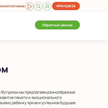
 полиглотиков
ФРАНШИЗА
Обратный звонок
ом
ах Футуриум мы предлагаем разнообразные
развитие памяти и эмоционального
вашему ребенку яркое и успешное будущее.