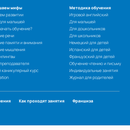
шаем мифы
Методика обучения
ем развитии
Игровой английский
 для малышей
Для малышей
начать обучение?
Для дошкольников
ие речи
Для школьников
ие памяти и внимания
Немецкий для детей
тие мышления
Испанский для детей
илингвы
Французский для детей
 преподавателя
Обучение чтению и письму
 каникулярный курс
Индивидуальные занятия
ation
Журнал для родителей
чения
Как проходят занятия
Франшиза