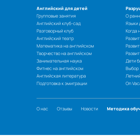
Английский для детей
Разру
Групповые занятия
О ранн
Английский клуб-сад
Языки
Разговорный клуб
Когда 
Английский театр
Развит
Математика на английском
Развит
Творчество на английском
Разви
Занимательная наука
Дети б
Фитнес на английском
Выбор
Английская литература
Летний
Подготовка к эмиграции
On Vac
О нас
Отзывы
Новости
Методика обу